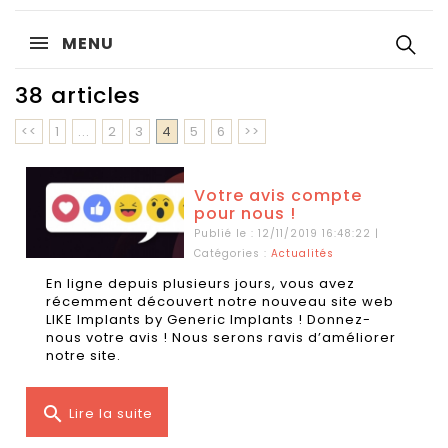
MENU
38 articles
<<
1
...
2
3
4
5
6
>>
Votre avis compte
pour nous !
Publié le : 12/11/2019 16:48:22 |
Catégories :
Actualités
En ligne depuis plusieurs jours, vous avez
récemment découvert notre nouveau site web
LIKE Implants by Generic Implants ! Donnez-
nous votre avis ! Nous serons ravis d’améliorer
notre site.
search
Lire la suite