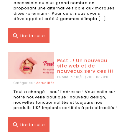
accessible au plus grand nombre en
proposant une alternative fiable aux marques
dites «premium». Pour cela, nous avons
développé et créé 4 gammes d’impla [...]
search
Lire la suite
Psst...! Un nouveau
site web et de
nouveaux services !!!
Publié le : 18/10/2019 10:20:11 |
Catégories :
Actualités
Tout a changé... sauf l'adresse ! Vous voila sur
notre nouvelle boutique : nouveau design,
nouvelles fonctionnalités et toujours nos
produits LIKE Implants certifiés à prix attractifs !
search
Lire la suite