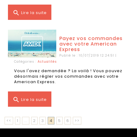
search
Lire la suite
Payez vos commandes
avec votre American
Express
Publié le : 10/07/2019 12:24:51 |
Catégories :
Actualités
Vous l'avez demandée ? La voilà ! Vous pouvez
désormais régler vos commandes avec votre
American Express.
search
Lire la suite
<<
1
...
2
3
4
5
6
>>