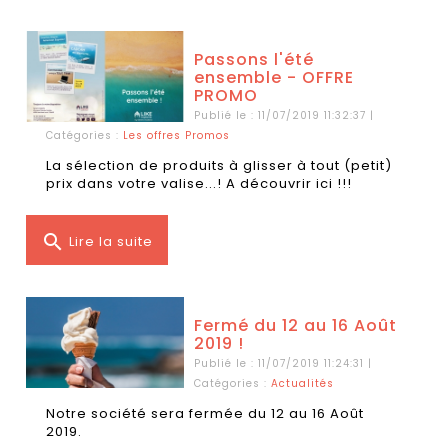
Passons l'été
ensemble - OFFRE
PROMO
Publié le : 11/07/2019 11:32:37 |
Catégories :
Les offres Promos
La sélection de produits à glisser à tout (petit)
prix dans votre valise...! A découvrir ici !!!
search
Lire la suite
Fermé du 12 au 16 Août
2019 !
Publié le : 11/07/2019 11:24:31 |
Catégories :
Actualités
Notre société sera fermée du 12 au 16 Août
2019.