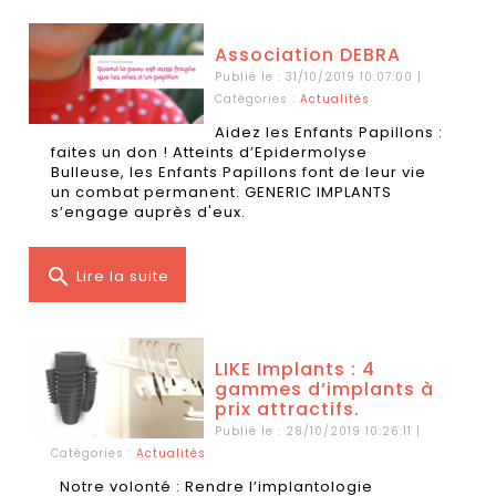
Association DEBRA
Publié le : 31/10/2019 10:07:00 |
Catégories :
Actualités
Aidez les Enfants Papillons :
faites un don ! Atteints d’Epidermolyse
Bulleuse, les Enfants Papillons font de leur vie
un combat permanent. GENERIC IMPLANTS
s’engage auprès d'eux.
search
Lire la suite
LIKE Implants : 4
gammes d’implants à
prix attractifs.
Publié le : 28/10/2019 10:26:11 |
Catégories :
Actualités
Notre volonté : Rendre l’implantologie