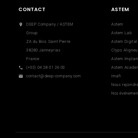
CONTACT
ASTEM
DEEP Company / ASTEM
Astem

Group
Astem Lab
ZA du Bois Saint Pierre
Astem Digital
38280 Janneyrias
Clyps Aligneu
France
Astem Implan
(+33) 04 28 01 26 03
Astem Acade

contact@deep-company.com
Imafi

Nous rejoindr
Nos événemen