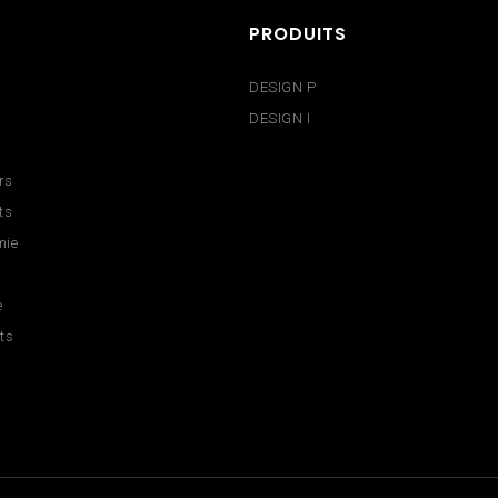
PRODUITS
DESIGN P
DESIGN I
rs
ts
mie
e
ts