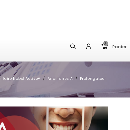
0
Panier
milaire Nobel Active®
Ancillaires A
Prolongateur