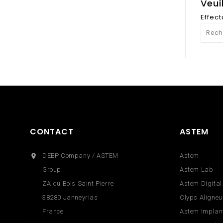
Veui
Effec
CONTACT
ASTEM
DEEP Company / ASTEM
Astem

Group
Astem Lab
ZA du Bois Saint Pierre
Astem Digital
38280 Janneyrias
Clyps Aligneu
France
Astem Implan