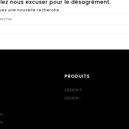
llez nous excuser pour le désagrément.
tuez une nouvelle recherche
PRODUITS
DESIGN P
DESIGN I
rs
ts