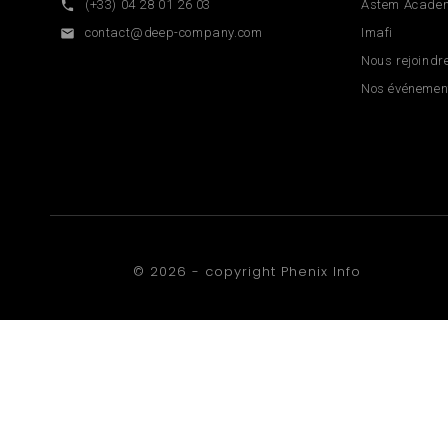
(+33) 04 28 01 26 03
Astem Acade

contact@deep-company.com
Imafi

Nous rejoindr
Nos événemen
© 2026 - copyright
Phenix Info