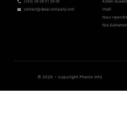
(+33) 04 28 01 26 03
Astem Acade

contact@deep-company.com
Imafi

Nous rejoindr
Nos événemen
© 2026 - copyright
Phenix Info