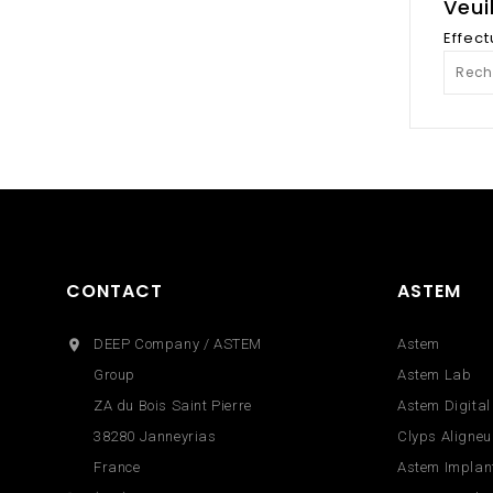
Veui
Effec
CONTACT
ASTEM
DEEP Company / ASTEM
Astem

Group
Astem Lab
ZA du Bois Saint Pierre
Astem Digital
38280 Janneyrias
Clyps Aligneu
France
Astem Implan