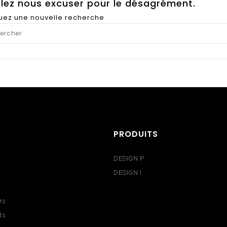
llez nous excuser pour le désagrément.
tuez une nouvelle recherche
PRODUITS
DESIGN P
DESIGN I
rs
ts