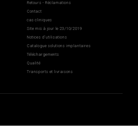
Retours - Réclamations
Contact
cas cliniques
Site mis à jour le 23/10/2019
Notices d'utilisations
Catalogue solutions implantaires
Téléchargements
Qualité
Transports et livraisons