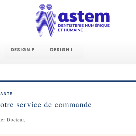
DESIGN P
DESIGN I
TANTE
notre service de commande
er Docteur,