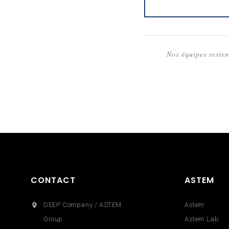
Nos équipes resten
CONTACT
ASTEM
DEEP Company / ASTEM
Astem

Group
Astem Lab