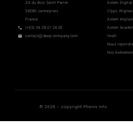
ZA du Bois Saint Pierre
Astem Digital
38280 Janneyrias
Clyps Aligneu
France
Astem Implan
(+33) 04 28 01 26 03
Astem Acade

contact@deep-company.com
Imafi

Nous rejoindr
Nos événemen
© 2026 - copyright
Phenix Info